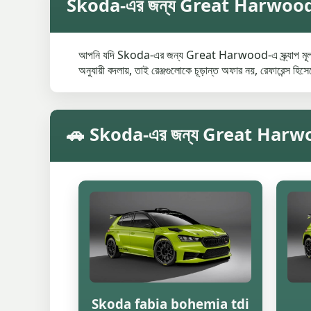
Skoda-এর জন্য Great Harwood-এ গড়
আপনি যদি Skoda-এর জন্য Great Harwood-এ স্ক্র্যাপ মূল্য খুঁ
অনুযায়ী বদলায়, তাই রেঞ্জগুলোকে চূড়ান্ত অফার নয়, রেফারেন্স হিস
🚗 Skoda-এর জন্য Great Harwood-এ ম
Skoda fabia bohemia tdi