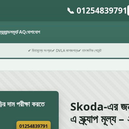
📞 01254839791
গ
ফ
ল্য
ব্র্যান্ডসমূহ
FAQ
যোগাযোগ
✔ বিনামূল্যে সংগ্রহ
✔ DVLA কাগজপত্র
✔ তাৎক্ষণিক পেমেন্ট
Skoda-এর জ
র দাম পরীক্ষা করতে
এ স্ক্র্যাপ মূল্য
01254839791