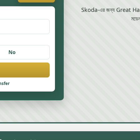
Skoda-এর জন্য Great Harwood
মডেল
No
nsfer