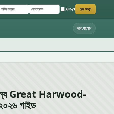
Alloys
মূল্য জানুন
াড়ির নম্বর
পোস্টকোড
র্ম জমা দিন
বাংলা
ভাষা:
▾
ন্য Great Harwood-
 – ২০২৬ গাইড