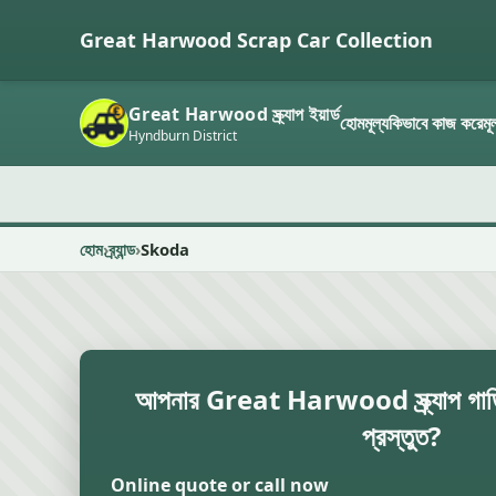
Great Harwood Scrap Car Collection
Great Harwood স্ক্র্যাপ ইয়ার্ড
হোম
মূল্য
কিভাবে কাজ করে
মূ
Hyndburn District
হোম
ব্র্যান্ড
Skoda
আপনার Great Harwood স্ক্র্যাপ গাড়ি
প্রস্তুত?
Online quote or call now