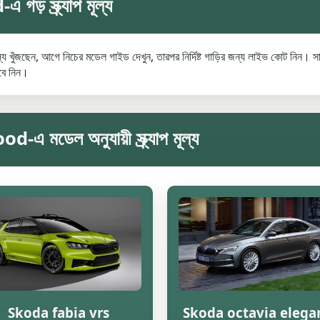
 স্ক্র্যাপ মূল্য
জছেন, আগে নিচের মডেল গাইড দেখুন, তারপর নির্দিষ্ট গাড়ির জন্য লাইভ কোট নিন। সাধ
েবে নিন।
ডেল অনুযায়ী স্ক্র্যাপ মূল্য
Skoda fabia vrs
Skoda octavia elega