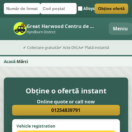
Alloys
Obține ofertă
Număr de înmatriculare
Cod poștal
Trimite formularul
Great Harwood Centru de dezmembrări auto
Meniu
Hyndburn District
✔ Colectare gratuită
✔ Acte DVLA
✔ Plată instantă
Acasă
Mărci
Obține o ofertă instant
Online quote or call now
01254839791
Vehicle registration