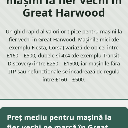
Great Harwood
Un ghid rapid al valorilor tipice pentru mașini la
fier vechi în Great Harwood. Mașinile mici (de
exemplu Fiesta, Corsa) variază de obicei între
£160 – £500, dubele și 4x4 (de exemplu Transit,
Discovery) între £250 – £1500, iar mașinile fără
ITP sau nefuncționale se încadrează de regulă
între £160 – £500.
Preț mediu pentru mașină la
fier vechi pe marcă în Great