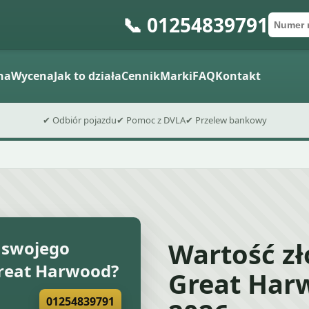
📞 01254839791
Numer 
Kod po
Wyślij fo
na
Wycena
Jak to działa
Cennik
Marki
FAQ
Kontakt
✔ Odbiór pojazdu
✔ Pomoc z DVLA
✔ Przelew bankowy
Wartość z
 swojego
eat Harwood?
Great Har
01254839791