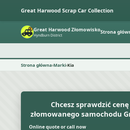
Great Harwood Scrap Car Collection
Great Harwood Złomowisko
Strona głów
Hyndburn District
Strona główna
Marki
Kia
Chcesz sprawdzić cenę
złomowanego samochodu Gr
Online quote or call now