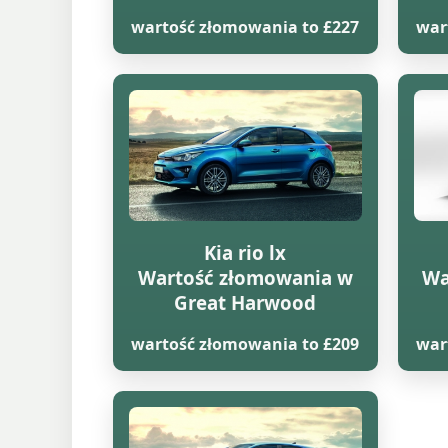
wartość złomowania to £227
war
Kia rio lx
Wartość złomowania w
Wa
Great Harwood
wartość złomowania to £209
war