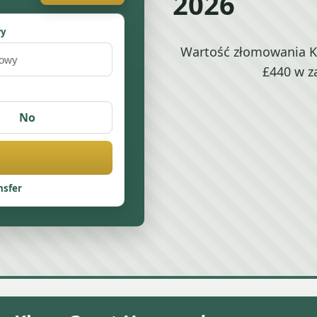
2026
wy
Wartość złomowania K
£440 w z
No
nsfer