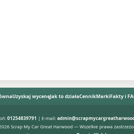
łówna
Uzyskaj wycenę
Jak to działa
Cennik
Marki
Fakty i F
oń:
01254839791
| E-mail:
admin@scrapmycargreatharwood
2026 Scrap My Car Great Harwood — Wszelkie prawa zastrzeżo