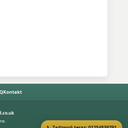
AQ
Kontakt
.co.uk
ne.
📞 Zadzwoń teraz: 01254839791