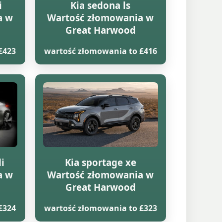
i
Kia sedona ls
a w
Wartość złomowania w
Great Harwood
£423
wartość złomowania to £416
di
Kia sportage xe
a w
Wartość złomowania w
Great Harwood
£324
wartość złomowania to £323