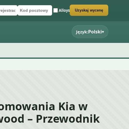
Alloys
Uzyskaj wycenę
rejestracyjny
cztowy
rmularz wyceny
Polski
Język:
▾
łomowania Kia w
wood – Przewodnik