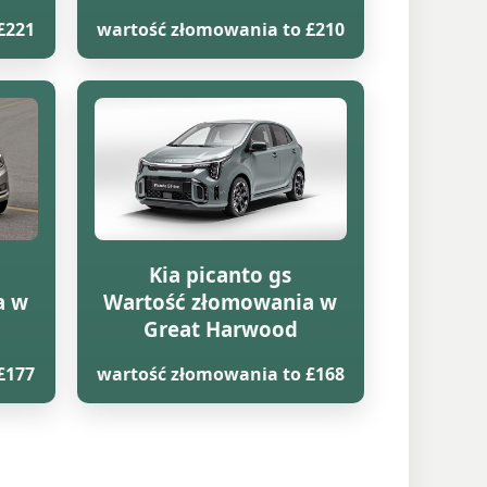
£221
wartość złomowania to £210
Kia picanto gs
a w
Wartość złomowania w
Great Harwood
£177
wartość złomowania to £168