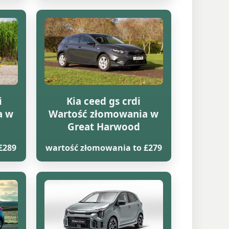
i
Kia ceed gs crdi
a w
Wartość złomowania w
Great Harwood
£289
wartość złomowania to £279