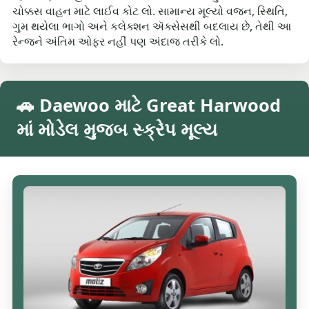
ચોક્કસ વાહન માટે લાઈવ કોટ લો. સામાન્ય મૂલ્યો વજન, સ્થિતિ,
ગુમ થયેલા ભાગો અને કલેક્શન ઍક્સેસથી બદલાય છે, તેથી આ
રેન્જને અંતિમ ઓફર નહીં પણ અંદાજ તરીકે લો.
🚗 Daewoo માટે Great Harwood
માં મોડેલ મુજબ સ્ક્રેપ મૂલ્ય