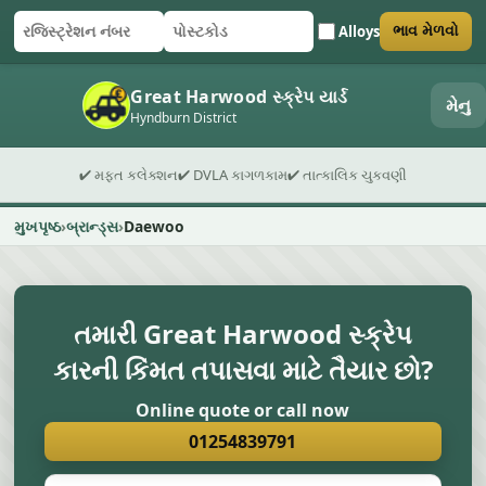
Alloys
ભાવ મેળવો
રજિસ્ટ્રેશન નંબર
પોસ્ટકોડ
ફોર્મ સબમિટ કરો
Great Harwood સ્ક્રેપ યાર્ડ
મેનુ
Hyndburn District
✔ મફત કલેક્શન
✔ DVLA કાગળકામ
✔ તાત્કાલિક ચુકવણી
મુખપૃષ્ઠ
બ્રાન્ડ્સ
Daewoo
તમારી Great Harwood સ્ક્રેપ
કારની કિંમત તપાસવા માટે તૈયાર છો?
Online quote or call now
01254839791