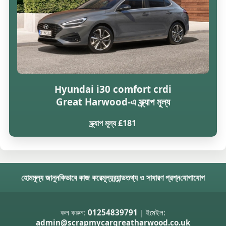
Hyundai i30 comfort crdi
Great Harwood-এ স্ক্র্যাপ মূল্য
স্ক্র্যাপ মূল্য £181
হোম
মূল্য জানুন
কিভাবে কাজ করে
মূল্য
ব্র্যান্ড
তথ্য ও সাধারণ প্রশ্ন
যোগাযোগ
কল করুন:
01254839791
| ইমেইল:
admin@scrapmycargreatharwood.co.uk