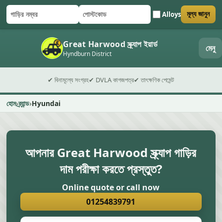
Alloys
মূল্য জানুন
গাড়ির নম্বর
পোস্টকোড
ফর্ম জমা দিন
Great Harwood স্ক্র্যাপ ইয়ার্ড
মেনু
Hyndburn District
✔ বিনামূল্যে সংগ্রহ
✔ DVLA কাগজপত্র
✔ তাৎক্ষণিক পেমেন্ট
হোম
ব্র্যান্ড
Hyundai
আপনার Great Harwood স্ক্র্যাপ গাড়ির
দাম পরীক্ষা করতে প্রস্তুত?
Online quote or call now
01254839791