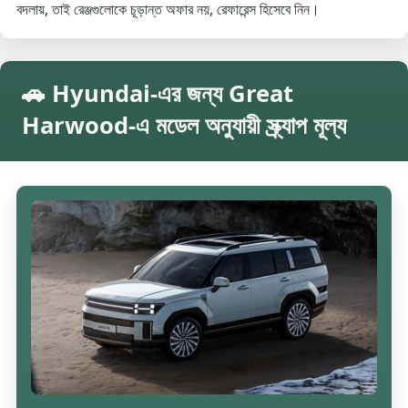
বদলায়, তাই রেঞ্জগুলোকে চূড়ান্ত অফার নয়, রেফারেন্স হিসেবে নিন।
🚗 Hyundai-এর জন্য Great
Harwood-এ মডেল অনুযায়ী স্ক্র্যাপ মূল্য