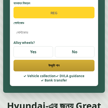
যানবাহন নিবন্ধন
পোস্টকোড
Alloy wheels?
Yes
No
উদ্ধৃতি পান
Vehicle collection
DVLA guidance
Bank transfer
Hyundai-এর জন্য Great